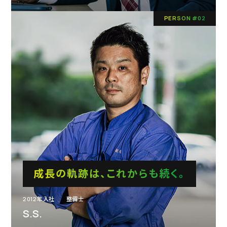
PERSON #02
会社を知る
仕事を知る
成長の軌跡は、これからも続く。
人を知る
2012年入社
整備士
#PERSON01
S.S.
#PERSON02