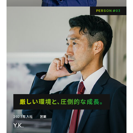
#PERSON03
エントリー
PERSON #03
コーポレートサイト
プライバシーポリシー
© Maruei Inc.,
厳しい環境と、圧倒的な成長。
2023年入社
営業
Y.K.